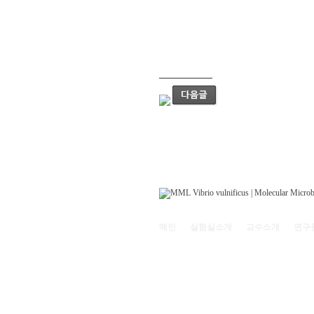
메인
실험실소개
교수소개
연구
121-742 서울특별시 마포구 백범로 35(신수동
Copyright© 2011
Molecular Microbiology Lab