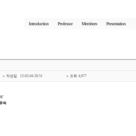
Introduction
Professor
Members
Presentation
작성일
15-03-04 20:51
조회
4,077
제'
유숙