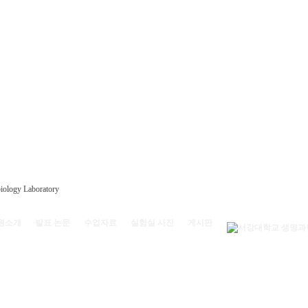
원소개
발표 논문
수업자료
실험실 사진
게시판
) 서강대학교 리찌과학관 208호 | (전화) 02-704-4528
oratory, Sogang Univ.
All rights reserved.