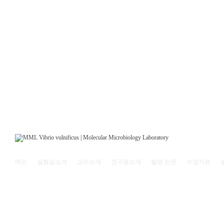
메인
실험실소개
교수소개
연구원소개
발표 논문
수업자료
121-742 서울특별시 마포구 백범로 35(신수동) 서강대학교 리찌과학관 208호 | (전화)
Copyright© 2011
Molecular Microbiology Laboratory, Sogang Univ.
All rights reserved