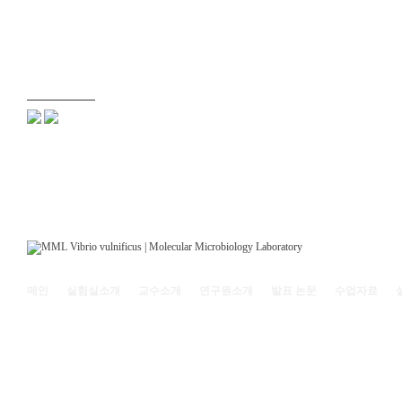
메인
실험실소개
교수소개
연구원소개
발표 논문
수업자료
121-742 서울특별시 마포구 백범로 35(신수동) 서강대학교 리찌과학관 208호 | (전화)
Copyright© 2011
Molecular Microbiology Laboratory, Sogang Univ.
All rights reserved